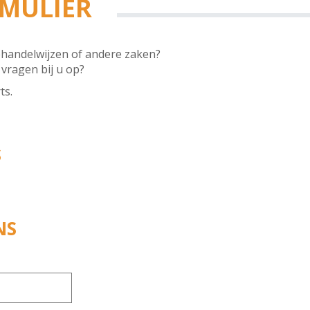
MULIER
ehandelwijzen of andere zaken?
vragen bij u op?
ts.
S
NS