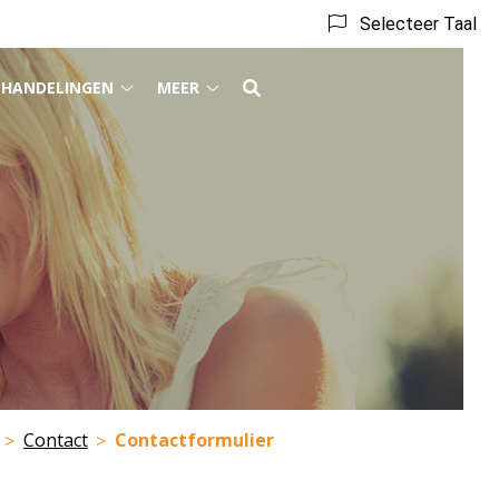
Selecteer Taal
EHANDELINGEN
MEER
Behandelingen
Meer
submenu
submenu
enu
Contact
Contactformulier