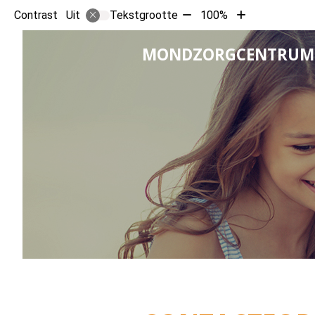
Tekst
Tekst
Contrast
Tekstgrootte
100%
Uit
verkleinen
vergroten
met
met
MONDZORGCENTRUM 
10%
10%