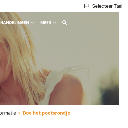
Selecteer Taal
EHANDELINGEN
MEER
Behandelingen
Meer
submenu
submenu
enu
ormatie
Doe het poetsrondje