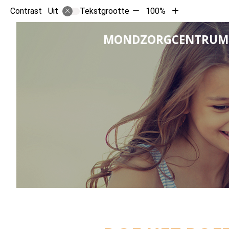
Tekst
Tekst
Contrast
Tekstgrootte
100%
Uit
verkleinen
vergroten
met
met
MONDZORGCENTRUM 
10%
10%