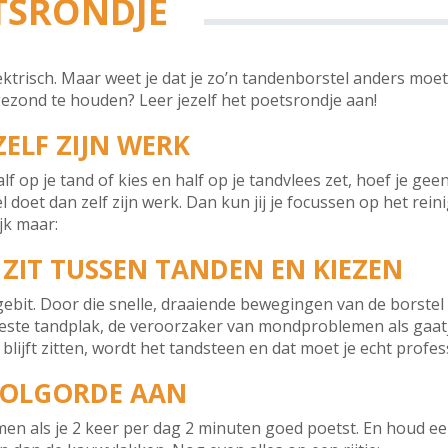
TSRONDJE
trisch. Maar weet je dat je zo’n tandenborstel anders moe
ezond te houden? Leer jezelf het poetsrondje aan!
ZELF ZIJN WERK
lf op je tand of kies en half op je tandvlees zet, hoef je gee
oet dan zelf zijn werk. Dan kun jij je focussen op het reini
ijk maar:
ZIT TUSSEN TANDEN EN KIEZEN
 gebit. Door die snelle, draaiende bewegingen van de borstel
eeste tandplak, de veroorzaker van mondproblemen als gaat
g blijft zitten, wordt het tandsteen en dat moet je echt profe
VOLGORDE AAN
men als je 2 keer per dag 2 minuten goed poetst. En houd ee