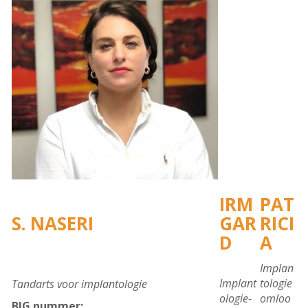
IRM
PAT
S. NASERI
GAR
RICI
D
A
Implan
Implant
tologie
Tandarts voor implantologie
ologie-
omloo
BIG nummer: