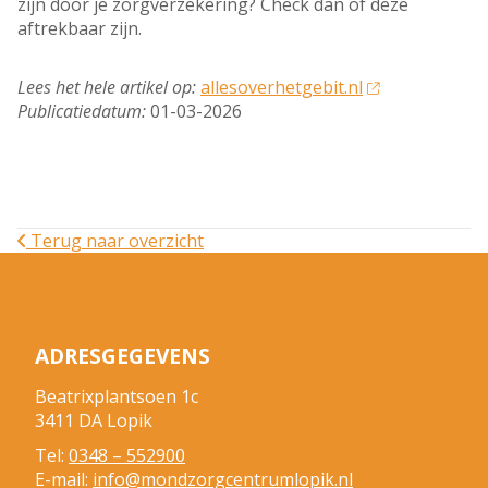
zijn door je zorgverzekering? Check dan of deze
aftrekbaar zijn.
Lees het hele artikel op:
allesoverhetgebit.nl
Publicatiedatum:
01-03-2026
Terug naar overzicht
ADRESGEGEVENS
Beatrixplantsoen 1c
3411 DA Lopik
Tel:
0348 – 552900
E-mail:
info@mondzorgcentrumlopik.nl